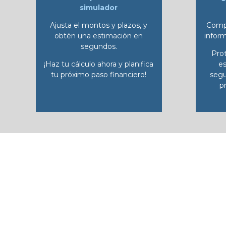
simulador
Ajusta el montos y plazos, y
Compl
obtén una estimación en
infor
segundos.
Pro
¡Haz tu cálculo ahora y planifica
es
tu próximo paso financiero!
segu
p