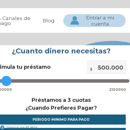
Entrar a mi
a Canales de
Blog
pago
cuenta
¿Cuanto dinero necesitas?
imula tu préstamo
500.000
$
00000
2100000
Préstamos a 3 cuotas
¿Cuando Prefieres Pagar?
PERIODO MINIMO PARA PAGO
Vence en 61 dias
i