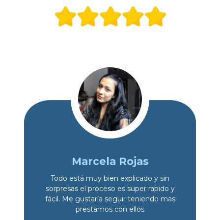
Marcela Rojas
Todo está muy bien explicado y sin
sorpresas el proceso es super rapido y
fácil. Me gustaría seguir teniendo mas
prestamos con ellos