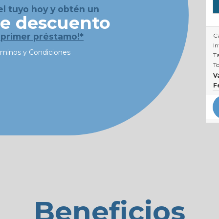
 el tuyo hoy y obtén un
e descuento
 primer préstamo!*
Ca
In
rminos y Condiciones
Ta
To
V
F
Beneficios