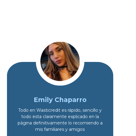
Emily Chaparro
Todo en Wasticredit es rápido, sencillo y
todo esta claramente explicado en la
página definitivamente lo recomiendo a
mis familiares y amigos