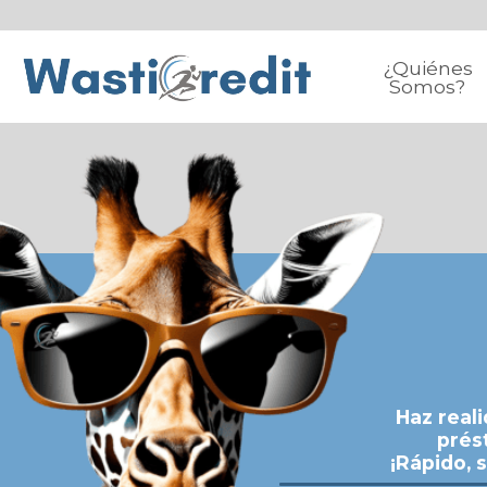
¿Quiénes
Somos?
Haz real
prés
¡Rápido, 