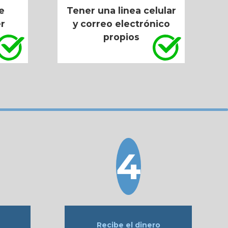
e
Tener una linea celular
r
y correo electrónico
propios
o
Recibe el dinero