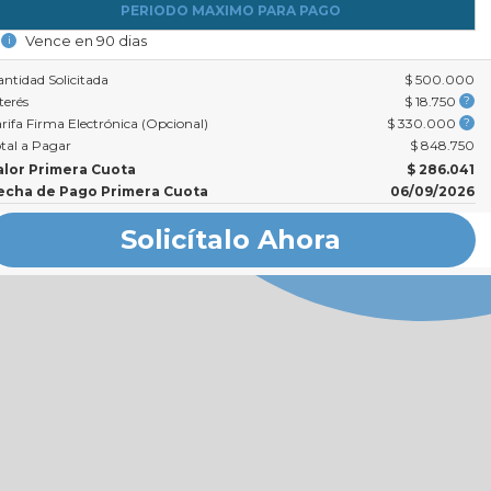
PERIODO MAXIMO PARA PAGO
Vence en 90 dias
i
ntidad Solicitada
$ 500.000
terés
$ 18.750
?
rifa Firma Electrónica (Opcional)
$ 330.000
?
tal a Pagar
$ 848.750
alor Primera Cuota
$ 286.041
echa de Pago Primera Cuota
06/09/2026
Solicítalo Ahora