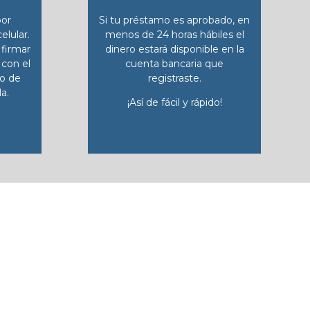
por
Si tu préstamo es aprobado, en
elular.
menos de 24 horas hábiles el
 firmar
dinero estará disponible en la
 con el
cuenta bancaria que
o de
registraste.
a.
¡Así de fácil y rápido!