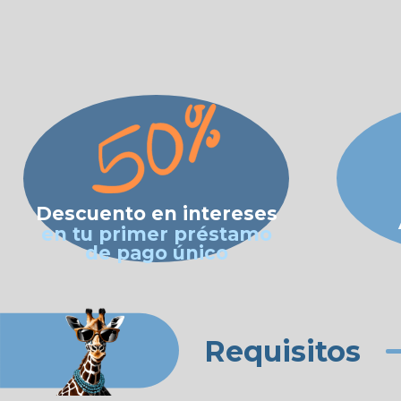
Descuento en intereses
en tu primer préstamo
de pago único
Requisitos