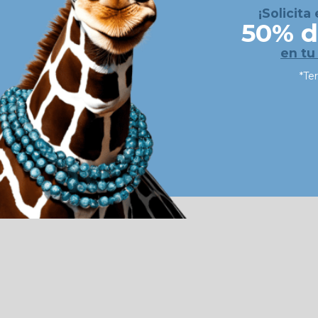
¡Solicita
50% d
en tu
*Te