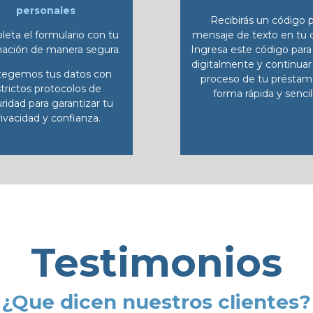
personales
Recibirás un código 
eta el formulario con tu
mensaje de texto en tu c
mación de manera segura.
Ingresa este código para
digitalmente y continuar
tegemos tus datos con
proceso de tu préstam
trictos protocolos de
forma rápida y sencill
ridad para garantizar tu
rivacidad y confianza.
Testimonios
¿Que dicen nuestros clientes?